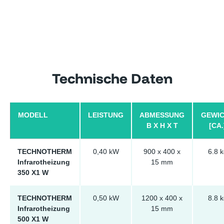
Technische Daten
MODELL
LEISTUNG
ABMESSUNG
GEWI
B X H X T
[CA.
TECHNOTHERM
0,40 kW
900 x 400 x
6.8 k
Infrarotheizung
15 mm
350 X1 W
TECHNOTHERM
0,50 kW
1200 x 400 x
8.8 k
Infrarotheizung
15 mm
500 X1 W