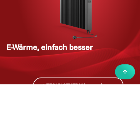
E-Wärme, einfach besser
i
n
v
e
s
t
TECHNOTHERM kennenlernen