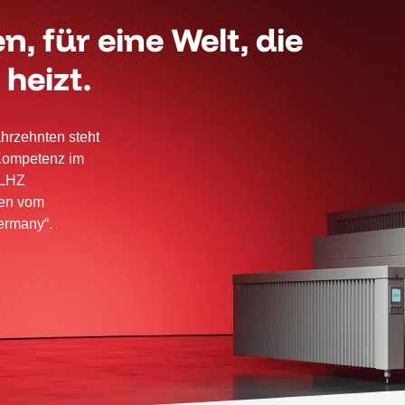
, für eine Welt, die
heizt.
hrzehnten steht
Kompetenz im
 LHZ
men vom
ermany“.