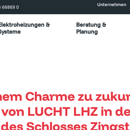
Unternehmen
4 66869 0
Elektroheizungen &
Beratung &
Systeme
Planung
chem Charme zu zuku
 von LUCHT LHZ in d
des Schlosses Zingst