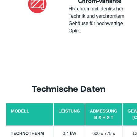
Chrom-Variante
HR chrom mit identischer
Technik und verchromtem
Gehäuse für hochwertige
Optik.
Technische Daten
MODELL
LEISTUNG
ABMESSUNG
GEW
B X H X T
[C
TECHNOTHERM
0,4 kW
600 x 775 x
12