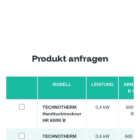
Produkt anfragen
MODELL
LEISTUNG
ABMES
B X H
TECHNOTHERM
0,4 kW
600 x 
Handtuchtrockner
85 
HR 60/80 B
TECHNOTHERM
0,6 kW
600 x 1