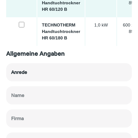
Handtuchtrockner
85 
HR 60/120 B
TECHNOTHERM
1,0 kW
600 x 1
Handtuchtrockner
85 
HR 60/180 B
Allgemeine Angaben