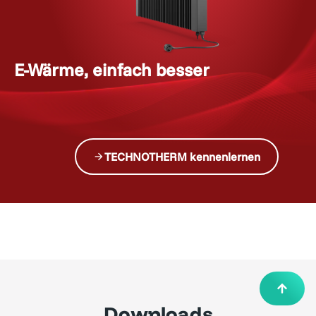
E-Wärme, einfach besser
i
n
v
e
s
t
TECHNOTHERM kennenlernen
Downloads