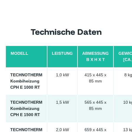
Technische Daten
MODELL
LEISTUNG
ABMESSUNG
GEWI
B X H X T
[CA.
TECHNOTHERM
1,0 kW
415 x 445 x
8 k
Kombiheizung
85 mm
CPH E 1000 RT
TECHNOTHERM
1,5 kW
565 x 445 x
10 k
Kombiheizung
85 mm
CPH E 1500 RT
TECHNOTHERM
2,0 kW
659 x 445 x
13 k