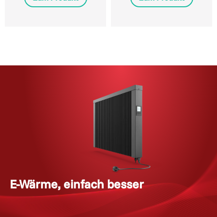
E-Wärme, einfach besser
i
n
v
e
s
t