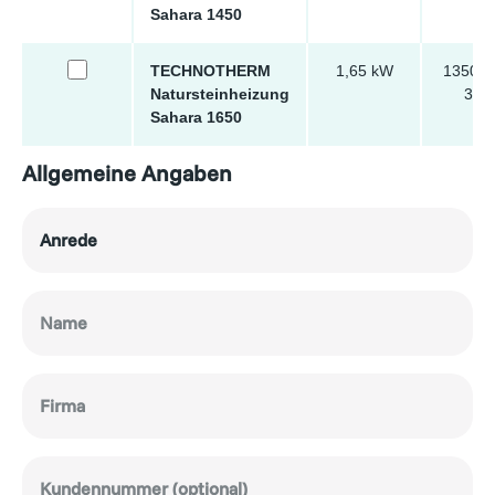
Sahara 1450
TECHNOTHERM
1,65 kW
1350 x
Natursteinheizung
30 
Sahara 1650
Allgemeine Angaben