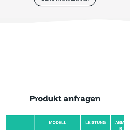
Produkt anfragen
MODELL
LEISTUNG
ABMES
B X H