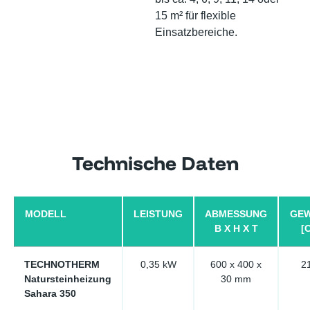
15 m² für flexible
Einsatzbereiche.
Technische Daten
MODELL
LEISTUNG
ABMESSUNG
GEW
B X H X T
[
TECHNOTHERM
0,35 kW
600 x 400 x
2
Natursteinheizung
30 mm
Sahara 350