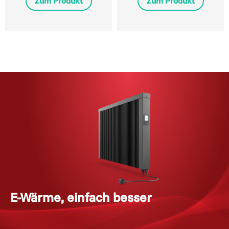
Zum Produkt
Zum Produkt
E-Wärme, einfach besser
i
n
v
e
s
t