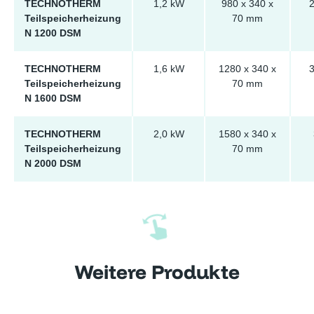
TECHNOTHERM
1,2 kW
980 x 340 x
2
Teilspeicherheizung
70 mm
N 1200 DSM
TECHNOTHERM
1,6 kW
1280 x 340 x
3
Teilspeicherheizung
70 mm
N 1600 DSM
TECHNOTHERM
2,0 kW
1580 x 340 x
Teilspeicherheizung
70 mm
N 2000 DSM
Weitere Produkte