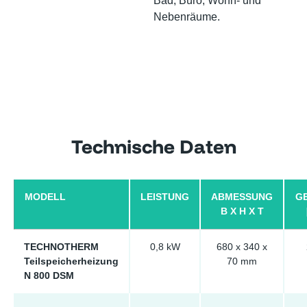
Bad, Büro, Wohn- und
Nebenräume.
Technische Daten
MODELL
LEISTUNG
ABMESSUNG
G
B X H X T
TECHNOTHERM
0,8 kW
680 x 340 x
Teilspeicherheizung
70 mm
N 800 DSM