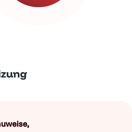
izung
auweise,