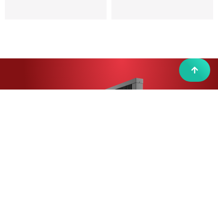
E-Wärme, einfach besser
i
n
v
e
s
t