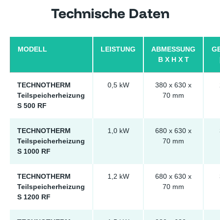
Technische Daten
MODELL
LEISTUNG
ABMESSUNG
G
B X H X T
TECHNOTHERM
0,5 kW
380 x 630 x
Teilspeicherheizung
70 mm
S 500 RF
TECHNOTHERM
1,0 kW
680 x 630 x
Teilspeicherheizung
70 mm
S 1000 RF
TECHNOTHERM
1,2 kW
680 x 630 x
Teilspeicherheizung
70 mm
S 1200 RF