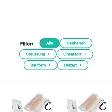
Filter:
Alle
Neuheiten
Steuerung
+
Einsatzort
+
Bauform
+
Heizart
+