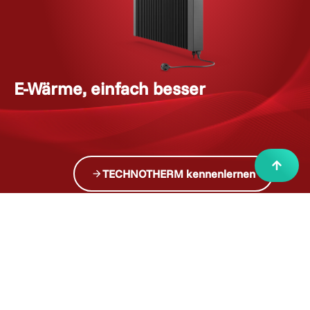
E-Wärme, einfach besser
i
n
v
e
s
t
TECHNOTHERM kennenlernen