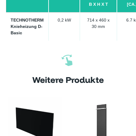
B X H X T
[CA.
TECHNOTHERM
0,2 kW
714 x 460 x
6.7 k
Knieheizung D-
30 mm
Basic
Weitere Produkte