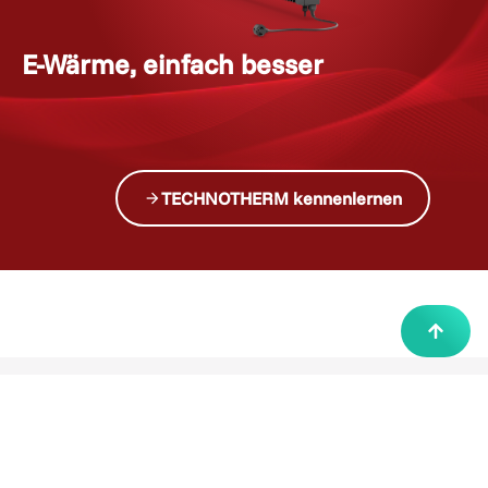
E-Wärme, einfach besser
i
n
t
s
v
e
l
a
TECHNOTHERM kennenlernen
Downloads