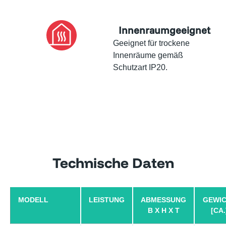
Innenraumgeeignet
Geeignet für trockene
Innenräume gemäß
Schutzart IP20.
Technische Daten
MODELL
LEISTUNG
ABMESSUNG
GEWI
B X H X T
[CA.