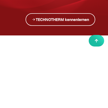
i
n
v
e
s
t
TECHNOTHERM kennenlernen
Downloads
Alle Informationen wie Montage- und
Bedienungsanleitungen sowie Datenblätter finden Sie in
unserem Downloadbereich.