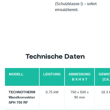
(Schutzklasse I) – sofort
einsatzbereit.
Technische Daten
MODELL
LEISTUNG
ABMESSUNG
GEWI
B X H X T
[CA.
TECHNOTHERM
0,75 kW
750 x 500 x
18.3 
Wandkonvektor
90 mm
SPH 750 RF