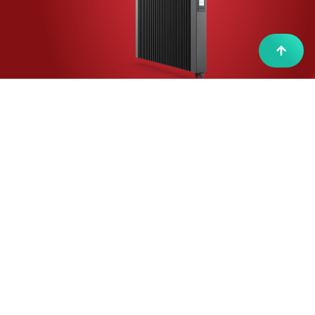
E-Wärme, einfach besser
i
n
v
e
s
t
TECHNOTHERM kennenlernen