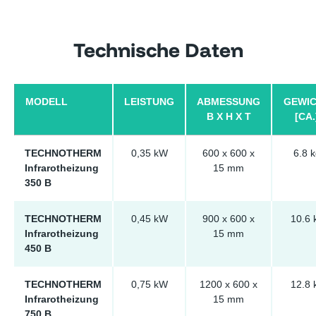
Technische Daten
MODELL
LEISTUNG
ABMESSUNG
GEWI
B X H X T
[CA.
TECHNOTHERM
0,35 kW
600 x 600 x
6.8 k
Infrarotheizung
15 mm
350 B
TECHNOTHERM
0,45 kW
900 x 600 x
10.6 
Infrarotheizung
15 mm
450 B
TECHNOTHERM
0,75 kW
1200 x 600 x
12.8 
Infrarotheizung
15 mm
750 B