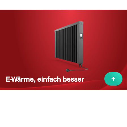
E-Wärme, einfach besser
i
n
v
e
s
t
TECHNOTHERM kennenlernen