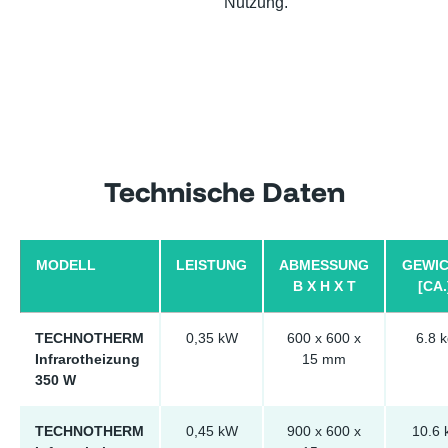
Nutzung.
Technische Daten
MODELL
LEISTUNG
ABMESSUNG
GEWI
B X H X T
[CA.
TECHNOTHERM
0,35 kW
600 x 600 x
6.8 k
Infrarotheizung
15 mm
350 W
TECHNOTHERM
0,45 kW
900 x 600 x
10.6 