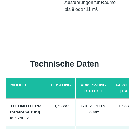
Ausführungen für Räume
bis 9 oder 11 m².
Technische Daten
MODELL
LEISTUNG
ABMESSUNG
GEWI
B X H X T
[CA.
TECHNOTHERM
0,75 kW
600 x 1200 x
12.8 
Infrarotheizung
18 mm
MB 750 RF