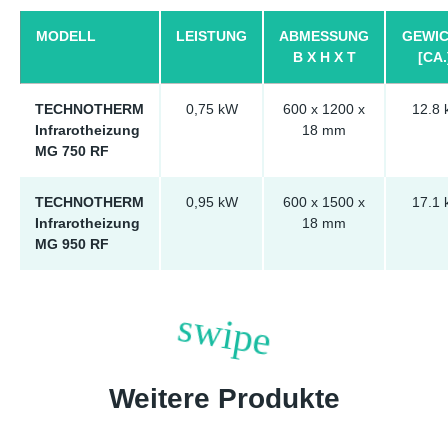
MODELL
LEISTUNG
ABMESSUNG
GEWI
B X H X T
[CA.
TECHNOTHERM
0,75 kW
600 x 1200 x
12.8 
Infrarotheizung
18 mm
MG 750 RF
TECHNOTHERM
0,95 kW
600 x 1500 x
17.1 
Infrarotheizung
18 mm
MG 950 RF
Weitere Produkte