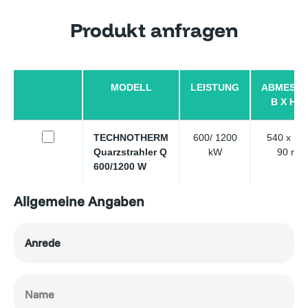
Produkt anfragen
MODELL
LEISTUNG
ABMESS
B X H X
TECHNOTHERM
600/ 1200
540 x 14
Quarzstrahler Q
kW
90 mm
600/1200 W
Allgemeine Angaben