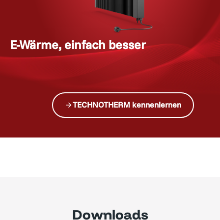
E-Wärme, einfach besser
i
n
v
e
t
s
a
TECHNOTHERM kennenlernen
Downloads