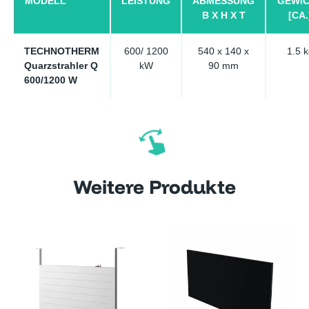
MODELL
LEISTUNG
ABMESSUNG
GEWI
B X H X T
[CA.
TECHNOTHERM
600/ 1200
540 x 140 x
1.5 k
Quarzstrahler Q
kW
90 mm
600/1200 W
Weitere Produkte